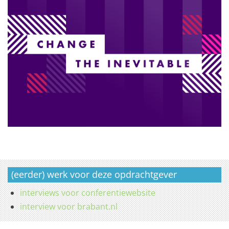
(eerder) werk voor deze opdrachtgever
interviews voor conferentiewebsite
interview voor brabant.nl